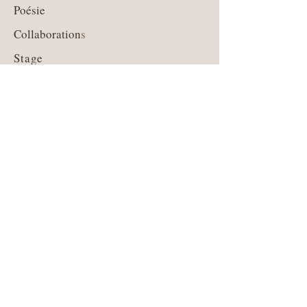
Poésie
Collaboration
s
Stage
Qui suis-je ?
Contact
Guide des tailles
Livraison et retours
CGV
Moyens de paiement
Mentions légales
Politique de Cookies