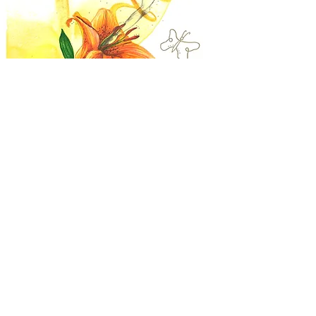
Boutique Chanvre&Nous
Poésie
Collaboration
s
Stage
Qui suis-je ?
Contact
Guide des tailles
Livraison et retours