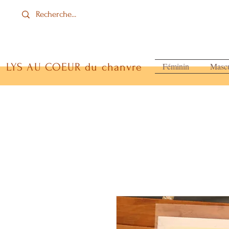
LYS AU COEUR du chanvre
Féminin
Mascu