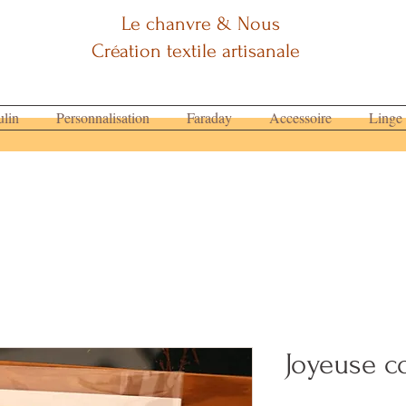
Le chanvre & Nous
Création textile artisanale
lin
Personnalisation
Faraday
Accessoire
Linge
Joyeuse c