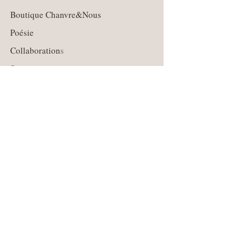
Boutique Chanvre&Nous
Poésie
Collaboration
s
Stage
Qui suis-je ?
Contact
Guide des tailles
Livraison et retours
CGV
Moyens de paiement
Mentions légales