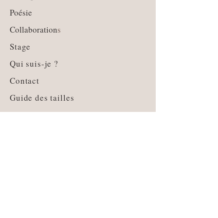
Poésie
Collaboration
s
Stage
Qui suis-je ?
Contact
Guide des tailles
Livraison et retours
CGV
Moyens de paiement
Mentions légales
Politique de Cookies