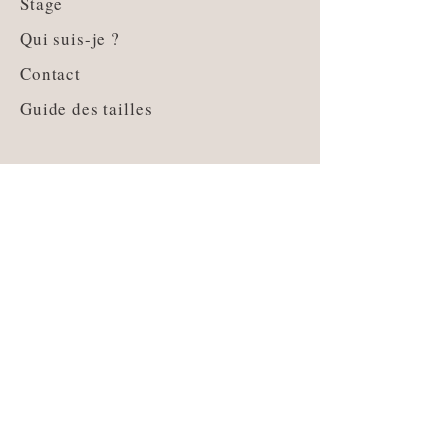
Stage
Qui suis-je ?
Contact
Guide des tailles
Livraison et retours
CGV
Moyens de paiement
Mentions légales
Politique de Cookies