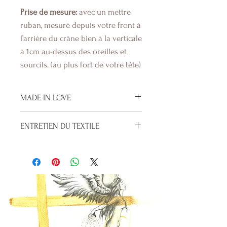
Prise de mesure:
avec un mettre
ruban, mesuré depuis votre front à
l’arrière du crâne bien à la verticale
à 1cm au-dessus des oreilles et
sourcils. (au plus fort de votre tête)
MADE IN LOVE
MADE IN LOVE
ENTRETIEN DU TEXTILE
Ces vêtements sont fabriqués
artisanalement dans un esprit
Le tissu de chanvre et de lin son
sacré, ou je quête l’harmonie et
non-stretch
l’amour pour créer avec cœur et
Elles sont naturellement une fibre
conscience. Sortir des
résistante dans le temps.
automatismes et du tout
Pour trouver sa taille se référer au
productivisme. Et donc les délais
tableau de mesures. « Et ? » (dans
de livraison peuvent varier, en
la barre de menu)