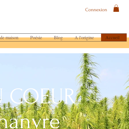
Connexion
 de maison
Poésie
Blog
A l'origine
Accueil
U COEUR
hanvre