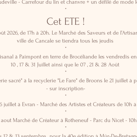
oudeville - Carrefour du lin et chanvre + un défilé de mode
*
Cet ETE !
août 2026, de 17h à 20h. Le Marché des Saveurs et de l’Artisa
ville de Cancale se tiendra tous les jeudis
*
isanal à Paimpont en terre de Brocéliande les vendredis en
10 , 17 & 31 Juillet ainsi que le 07 , 21 & 28 Août
*
rie sacré" à la recyclerie "Le Fare" de Broons le 21 juillet à p
- sur inscription-
*
 juillet à Evran - Marché des Artistes et Créateurs de 10h à
*
aout Marché de Créateur à Rotheneuf - Parc du Nicet - 10h
*
 12 & 13 septembre , pour la 40e édition à Mûr-De-Bretagn