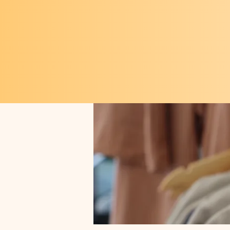
" Imm
habillant