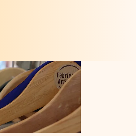
ieuse,
 vent ..."