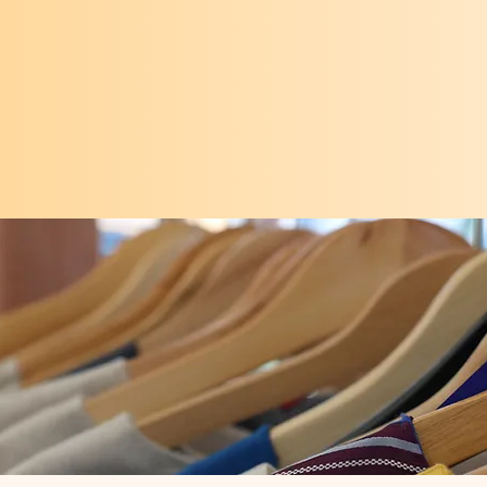
ortelle bâtisseuse, généreuse et délic
 les cœurs aimants en chantant avec le
Lys au coeur