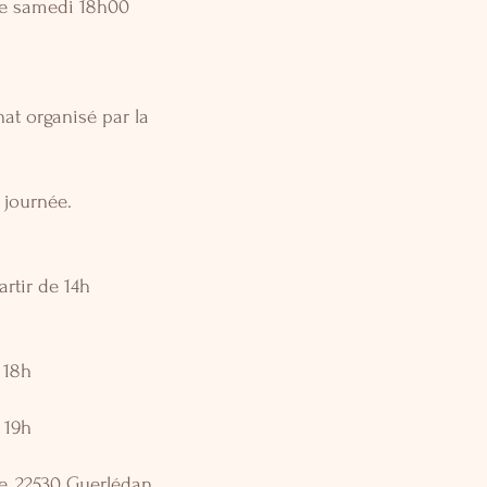
 le samedi 18h00
nat organisé par la
 journée.
artir de 14h
 18h
 19h
e, 22530 Guerlédan