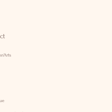
ct
nn'Arts
que