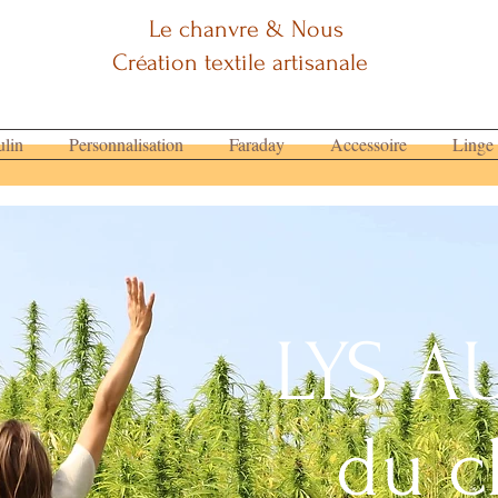
Le chanvre & Nous
Création textile artisanale
lin
Personnalisation
Faraday
Accessoire
Linge
LYS A
du c