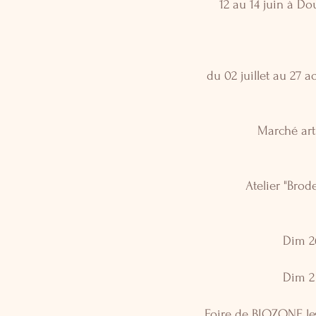
12 au 14 juin à D
du 02 juillet au 27 
Marché art
Atelier "Brode
Dim 26
Dim 2 
Foire de BIOZONE les